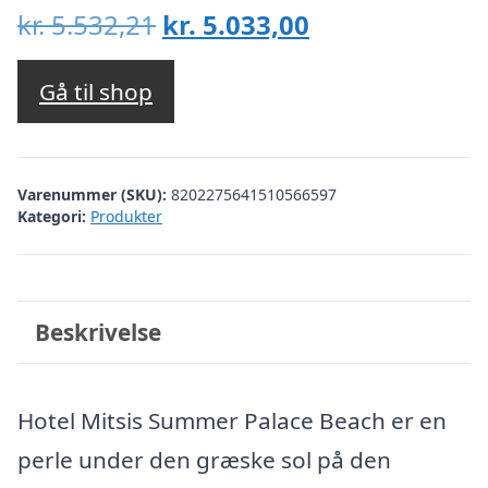
Den
Den
kr.
5.532,21
kr.
5.033,00
oprindelige
aktuelle
pris
pris
Gå til shop
var:
er:
kr. 5.532,21.
kr. 5.033,00.
Varenummer (SKU):
8202275641510566597
Kategori:
Produkter
Beskrivelse
Hotel Mitsis Summer Palace Beach er en
perle under den græske sol på den