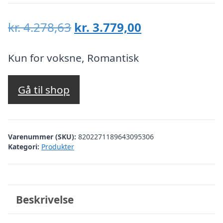
Den
Den
kr.
4.278,63
kr.
3.779,00
oprindelige
aktuelle
pris
pris
Kun for voksne, Romantisk
var:
er:
kr. 4.278,63.
kr. 3.779,00.
Gå til shop
Varenummer (SKU):
8202271189643095306
Kategori:
Produkter
Beskrivelse