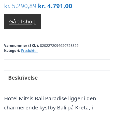
Den
Den
kr.
5.290,89
kr.
4.791,00
oprindelige
aktuelle
pris
pris
Gå til shop
var:
er:
kr. 5.290,89.
kr. 4.791,00.
Varenummer (SKU):
8202272094650758355
Kategori:
Produkter
Beskrivelse
Hotel Mitsis Bali Paradise ligger i den
charmerende kystby Bali på Kreta, i