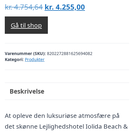
Den
Den
kr.
4.754,64
kr.
4.255,00
oprindelige
aktuelle
pris
pris
Gå til shop
var:
er:
kr. 4.754,64.
kr. 4.255,00.
Varenummer (SKU):
8202272881625694082
Kategori:
Produkter
Beskrivelse
At opleve den luksuriøse atmosfære på
det skønne Lejlighedshotel Iolida Beach &