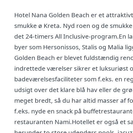
Hotel Nana Golden Beach er et attraktiv
smukke ø Kreta. Nyd roen og de smukke
det 24-timers All Inclusive-program.En la
byer som Hersonissos, Stalis og Malia lig
Golden Beach er blevet fuldstændig reno
indrettede værelser sikrer et luksuriøst
badeværelsesfaciliteter som f.eks. en r
udsigt over det klare blå hav eller de gr
meget bredt, så du har altid masser af 
f.eks. nyde en snack på buffetrestauranten
restauranten Nami.Hotellet er også et
herunder to store udendørs pools, jacuzzi