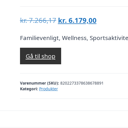
Den
Den
kr.
7.266,17
kr.
6.179,00
oprindelige
aktuelle
pris
pris
Familievenligt, Wellness, Sportsaktivit
var:
er:
kr. 7.266,17.
kr. 6.179,
Gå til shop
Varenummer (SKU):
8202273378638678891
Kategori:
Produkter