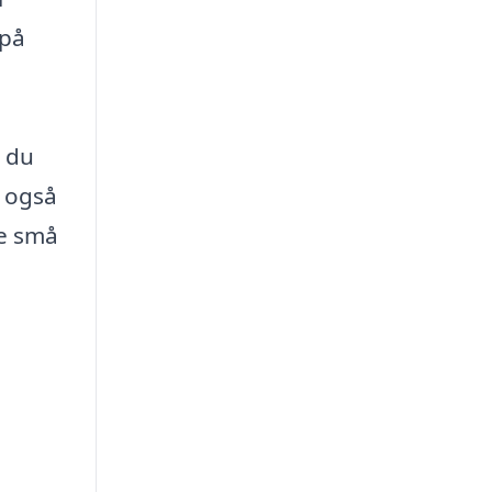
 på
n du
r også
de små