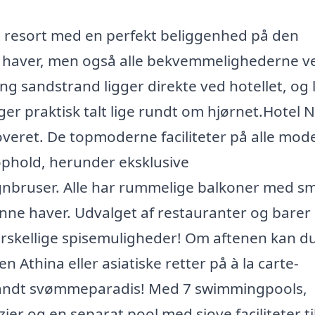
t resort med en perfekt beliggenhed på den
 haver, men også alle bekvemmelighederne v
ng sandstrand ligger direkte ved hotellet, og l
ger praktisk talt lige rundt om hjørnet.Hotel 
veret. De topmoderne faciliteter på alle mod
 ophold, herunder eksklusive
egnbruser. Alle har rummelige balkoner med s
ønne haver. Udvalget af restauranter og barer
forskellige spisemuligheder! Om aftenen kan d
 Athina eller asiatiske retter på à la carte-
 sandt svømmeparadis! Med 7 swimmingpools,
er og en separat pool med sjove faciliteter ti