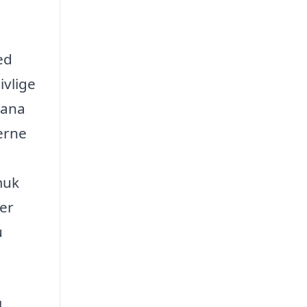
ed
ivlige
Nana
erne
muk
 er
u
l