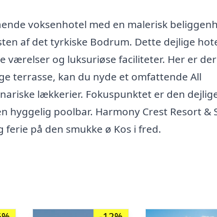
tående voksenhotel med en malerisk beliggen
en af det tyrkiske Bodrum. Dette dejlige hote
værelser og luksuriøse faciliteter. Her er der
ge terrasse, kan du nyde et omfattende All
nariske lækkerier. Fokuspunktet er den dejlig
en hyggelig poolbar. Harmony Crest Resort & 
ig ferie på den smukke ø Kos i fred.
6%
-12%