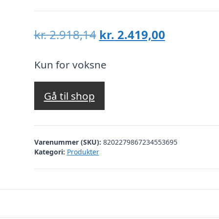
Den
Den
kr.
2.918,14
kr.
2.419,00
oprindelige
aktuelle
pris
pris
Kun for voksne
var:
er:
kr. 2.918,14.
kr. 2.419,
Gå til shop
Varenummer (SKU):
8202279867234553695
Kategori:
Produkter