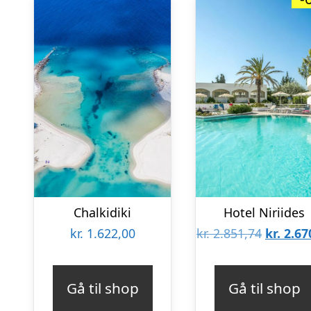
Chalkidiki
Hotel Niriides
Den
kr.
1.622,00
kr.
2.851,74
kr.
2.67
oprinde
pris
Gå til shop
Gå til shop
var: