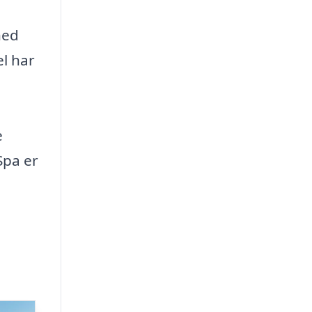
hed
l har
e
Spa er